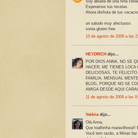
Soy abuela de una niña celia
Esperamos tus recetas.
Ahora disfruta de tus vacaci
un saludo muy afectuoso.
sonia gluten free
10 de agosto de 2009 a las 2
HEYDRICH
dijo...
POR DIOS ANNA, NO SE Q
HACER, ME TIENES LOCA
DELICIOSAS, TE FELICITO
FAMILIA, MENSUAL MENT
BLOG, PORQUE NO SE CO
AMIGA DESDE AQUI CARA
11 de agosto de 2009 a las 9
Valéria
dijo...
Olá Anna,
Que toalhinha maravilhosa!!
Você tem razão, a Mirian faz 