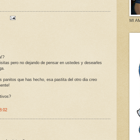
MI A
a!?
isitas pero no dejando de pensar en ustedes y desearles
ga.
 panitos que has hecho, esa pastita del otro dia creo
mente!
tivos?
8:02