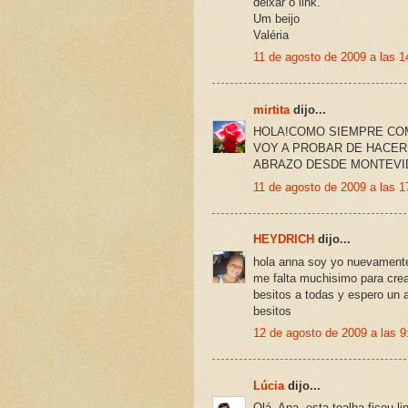
deixar o link.
Um beijo
Valéria
11 de agosto de 2009 a las 1
mirtita
dijo...
HOLA!COMO SIEMPRE CO
VOY A PROBAR DE HACER
ABRAZO DESDE MONTEVI
11 de agosto de 2009 a las 1
HEYDRICH
dijo...
hola anna soy yo nuevamente,
me falta muchisimo para cre
besitos a todas y espero un a
besitos
12 de agosto de 2009 a las 9
Lúcia
dijo...
Olá, Ana, esta toalha ficou l