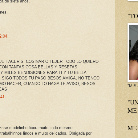
ca de siete años.
ones.
"T
2:04
UE HACER SI COSINAR O TEJER TODO LO QUIERO
 CON TANTAS COSA BELLAS Y RESETAS
 Y MILES BENDISIONES PARA TI Y TU BELLA
E SIGO TODOS TU PASO BESOS AMIGA, NO TENGO
MO HACER, CUANDO LO HAGA TE AVISO, BESOS
"MIS
CAS
:41
"U
ME
ME 
 Esse modelinho ficou muito lindo mesmo.
trabalhinhos lindos e muito delicados. Obrigada por