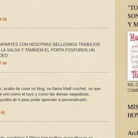
"T
SO
4:56
Y M
MPARTES CON NOSOTRAS BELLISIMOS TRABAJOS
 LA SALSA Y TAMBIEM EL PORTA FOSFOROS.UN
DEO
7:46
MIL 
 acabo de crear un blog, se llama hhall crochet, se que
COME
ar uno como el tuyo y como las demas seguidoras,
yudita de ti para poder aprender a personalisarlo...
MIS
:46
HOY
Arch
inda, parabéns! A Mirian tem toalhas maravilhosas no