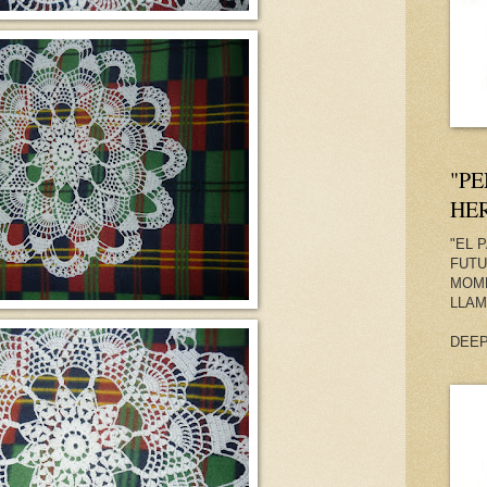
"P
HE
"EL 
FUTU
MOME
LLAM
DEE