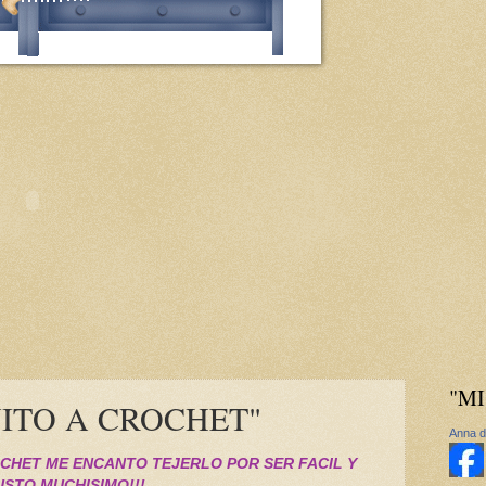
"MI
ÑITO A CROCHET"
Anna d
CHET ME ENCANTO TEJERLO POR SER FACIL Y
USTO MUCHISIMO!!!